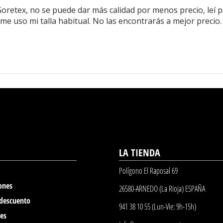
retex, no se puede dar más calidad por menos precio, leí p
 me uso mi talla habitual. No las encontrarás a mejor precio
LA TIENDA
Polígono El Raposal 69
ones
26580-ARNEDO (La Rioja) ESPAÑA
 descuento
941 38 10 55 (Lun-Vie: 9h-15h)
nes