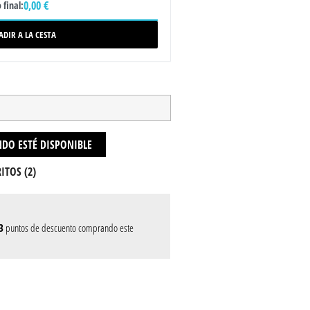
0,00 €
 final:
ADIR A LA CESTA
DO ESTÉ DISPONIBLE
ITOS (
2
)
3
puntos de descuento comprando este