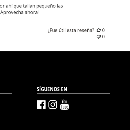
de
or ahí que tallan pequeño las
publicación
. Aprovecha ahora!
¿Fue útil esta reseña?
0
0
SÍGUENOS EN