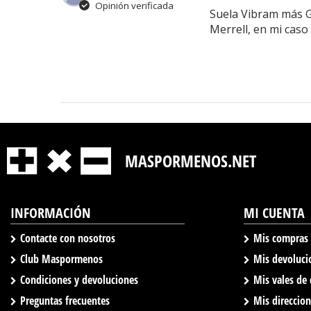
Opinión verificada
Suela Vibram más Go
Merrell, en mi caso
MASPORMENOS.NET
INFORMACIÓN
MI CUENTA
Contacte con nosotros
Mis compras
Club Maspormenos
Mis devoluci
Condiciones y devoluciones
Mis vales de
Preguntas frecuentes
Mis direccio