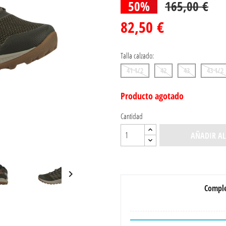
50%
165,00 €
82,50 €
Talla calzado:
41 1/2
42
43
43 1/2
Producto agotado
Cantidad
AÑADIR AL

Comple