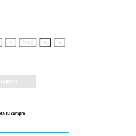
44
44 1/2
46
45
 CARRITO
ta tu compra