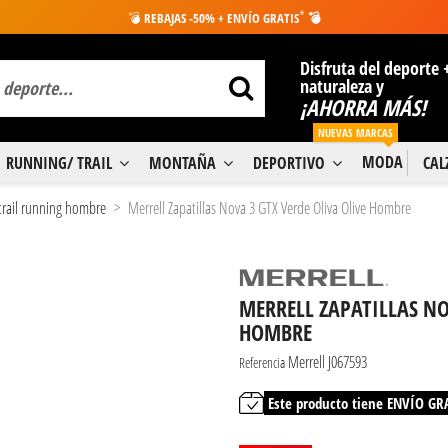
*
💣
REBAJAS -50% + ENVÍO GRATIS
💣
Disfruta del deporte 
naturaleza y
¡AHORRA MÁS!
NUEVAS MARCAS
MODA
RUNNING/ TRAIL
MONTAÑA
DEPORTIVO
CA
 trail running hombre
Merrell Zapatillas Nova 3 GTX Verde Oliva Olive Hombre
MERRELL ZAPATILLAS NO
HOMBRE
Merrell J067593
Referencia
Este producto tiene ENVÍO GR