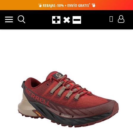
*
💣
REBAJAS -50% + ENVÍO GRATIS
💣