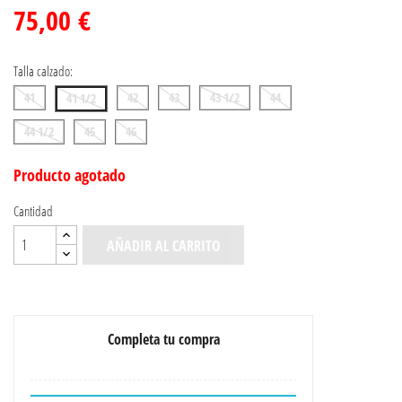
75,00 €
Talla calzado:
41
42
43
43 1/2
44
41 1/2
44 1/2
45
46
Producto agotado
Cantidad
AÑADIR AL CARRITO
Completa tu compra