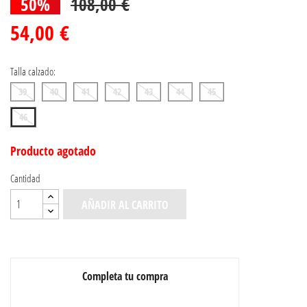
50%
108,00 €
54,00 €
Talla calzado:
39
40
41
42
43
44
45
46
Producto agotado
Cantidad
AÑADIR AL CARRITO
Completa tu compra