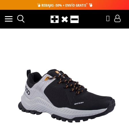
*
💣
REBAJAS -50% + ENVÍO GRATIS
💣