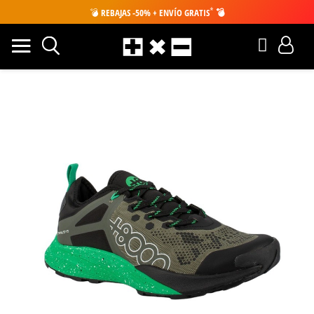
*
💣
REBAJAS -50% + ENVÍO GRATIS
💣