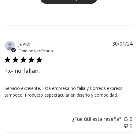
F
Javier .
30/01/24
d
Opinión verificada
pu
+x- no fallan.
Servicio excelente. Esta empresa no falla y Correos express
tampoco. Producto espectacular en diseño y comodidad.
¿Fue útil esta reseña?
0
0