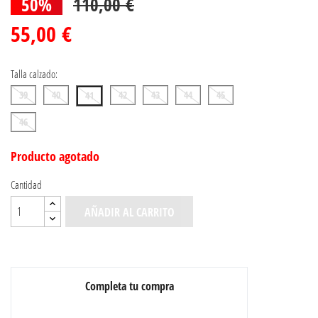
50%
110,00 €
55,00 €
Talla calzado:
39
40
42
43
44
45
41
46
Producto agotado
Cantidad
AÑADIR AL CARRITO
Completa tu compra