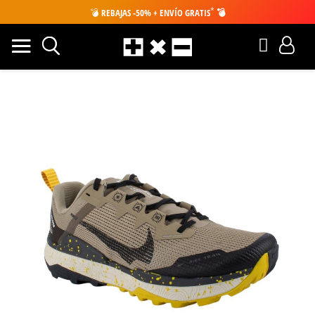
*
💣
REBAJAS -50% + ENVÍO GRATIS
💣