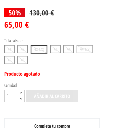
50%
130,00 €
65,00 €
Talla calzado:
41
42
43
44
44 1/2
42 1/2
45
46
Producto agotado
Cantidad
AÑADIR AL CARRITO
Completa tu compra