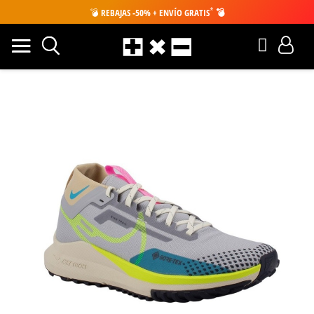
*
💣
REBAJAS -50% + ENVÍO GRATIS
💣