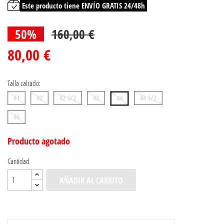
Este producto tiene ENVÍO GRATIS 24/48h
50%
160,00 €
80,00 €
Talla calzado:
41
42
42 1/2
43
44 1/2
44
45
Producto agotado
Cantidad
AÑADIR AL CARRITO