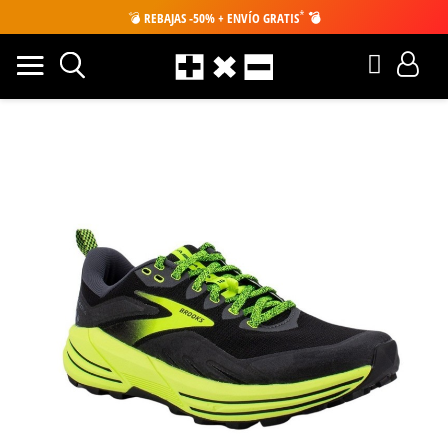
*
💣
REBAJAS -50% + ENVÍO GRATIS
💣