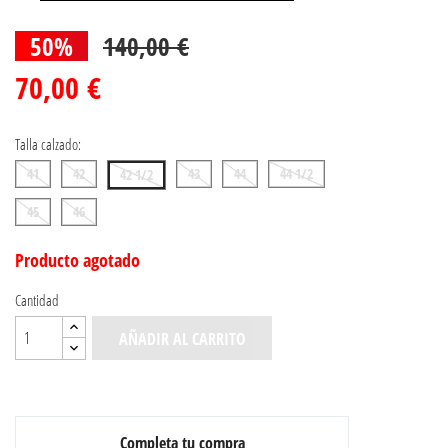
50%
140,00 €
70,00 €
Talla calzado:
41
42
43
44
44 1/2
42 1/2
45
46
Producto agotado
Cantidad
AÑADIR AL CARRITO
Completa tu compra