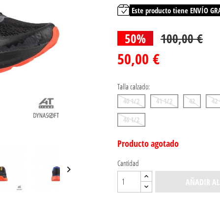
Este producto tiene ENVÍO GR
50%
100,00 €
50,00 €
Talla calzado:
40 1/2
41 1/2
42
42 
46 1/2
Producto agotado
Cantidad

AÑADIR AL