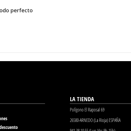
odo perfecto
LA TIENDA
Polígono El Raposal 69
ones
26580-ARNEDO (La Rioja) ESPAÑA
 descuento
941 38 10 55 (Lun-Vie: 9h-15h)