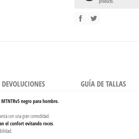
producto.
Y DEVOLUCIONES
GUÍA DE TALLAS
V5 MTNTRv5 negro para hombre.
.
uesta con una gran comodidad.
ran el confort evitando roces
.
bilidad.