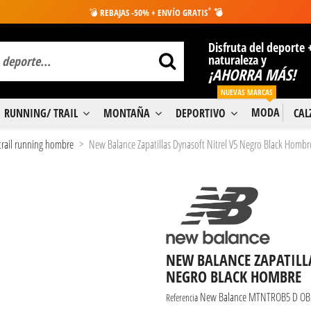
*
💣
REBAJAS -50% + ENVÍO GRATIS
💣
Disfruta del deporte 
naturaleza y
¡AHORRA MÁS!
NUEVAS MARCAS
MODA
RUNNING/ TRAIL
MONTAÑA
DEPORTIVO
CA
 trail running hombre
New Balance Zapatillas Dynasoft Nitrel V5 Negro Black Hombr
NEW BALANCE ZAPATILL
NEGRO BLACK HOMBRE
New Balance MTNTROB5 D OB
Referencia