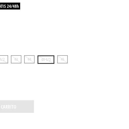
ATIS 24/48h
1/2
43
44
45
44 1/2
 CARRITO