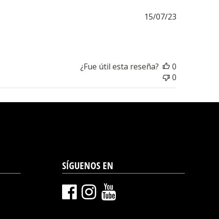
Fecha
15/07/23
de
publicación
¿Fue útil esta reseña?
0
0
SÍGUENOS EN