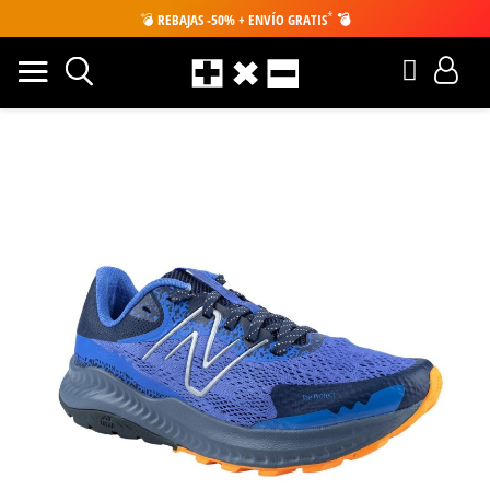
*
💣
REBAJAS -50% + ENVÍO GRATIS
💣