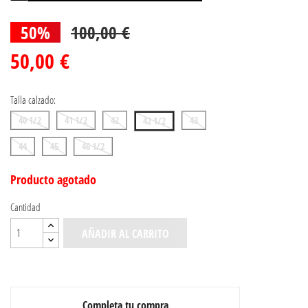
50%
100,00 €
50,00 €
Talla calzado:
40 1/2
41 1/2
42
43
42 1/2
44
45
46 1/2
Producto agotado
Cantidad
AÑADIR AL CARRITO
Completa tu compra