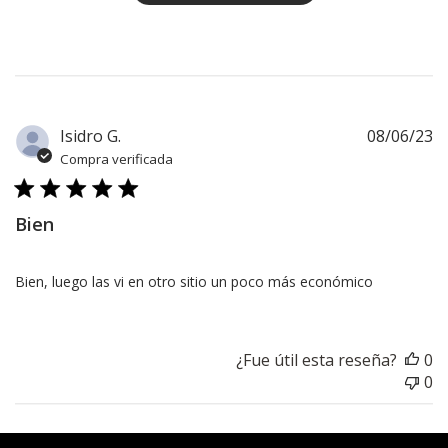
F
Isidro G.
08/06/23
d
Compra verificada
pu
Bien
Bien, luego las vi en otro sitio un poco más económico
¿Fue útil esta reseña?
0
0