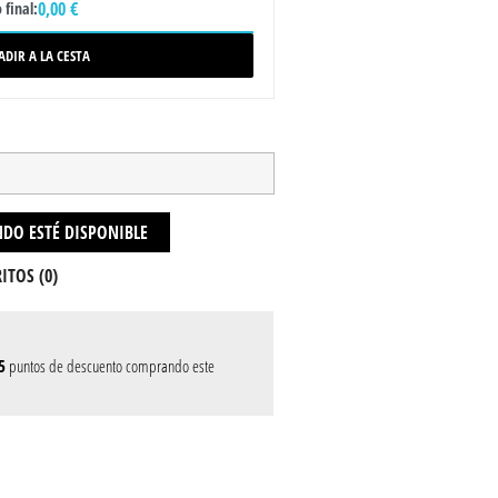
0,00 €
 final:
ADIR A LA CESTA
DO ESTÉ DISPONIBLE
ITOS (
0
)
5
puntos de descuento comprando este