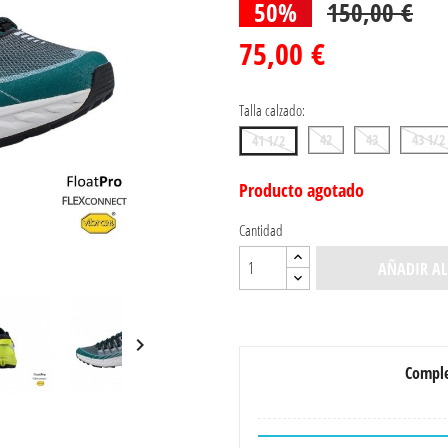
50%
150,00 €
75,00 €
Talla calzado:
42
43
43 1/2
41 1/2
Producto agotado
Cantidad
AÑADIR AL

Comple