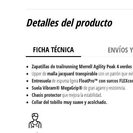
Detalles del producto
FICHA TÉCNICA
ENVÍOS 
Zapatillas de trailrunning Merrell Agility Peak 4 verde
Upper de
malla jacquard transpirable
con un patrón que evit
Entresuela
de espuma ligera
FloatPro™ con surcos FLEXc
Suela Vibram® MegaGrip®
de gran agarre y resistencia.
Chasis protector
que mejora la estabilidad.
Collar del tobillo muy suave y acolchado.