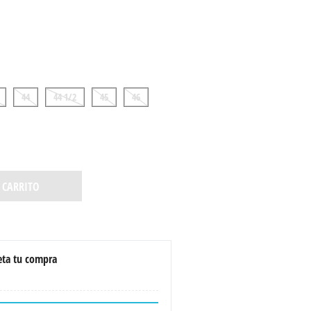
44
44 1/2
45
46
 CARRITO
ta tu compra