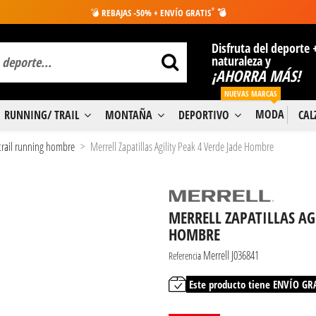
*
💣
REBAJAS -50% + ENVÍO GRATIS
💣
Disfruta del deporte 
naturaleza y
¡AHORRA MÁS!
NUEVAS MARCAS
MODA
RUNNING/ TRAIL
MONTAÑA
DEPORTIVO
CA
 trail running hombre
Merrell Zapatillas Agility Peak 4 Verde Jade Hombre
MERRELL ZAPATILLAS AGI
HOMBRE
Merrell J036841
Referencia
Este producto tiene ENVÍO GR