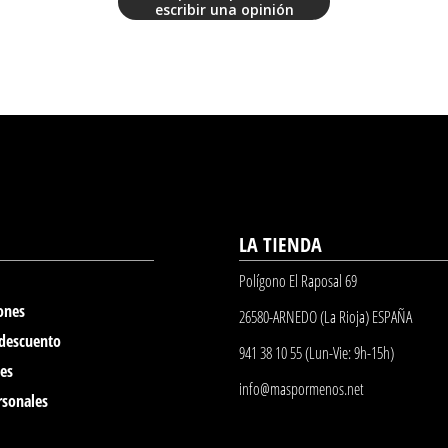
escribir una opinión
LA TIENDA
Polígono El Raposal 69
ones
26580-ARNEDO (La Rioja) ESPAÑA
 descuento
941 38 10 55 (Lun-Vie: 9h-15h)
nes
info@maspormenos.net
rsonales