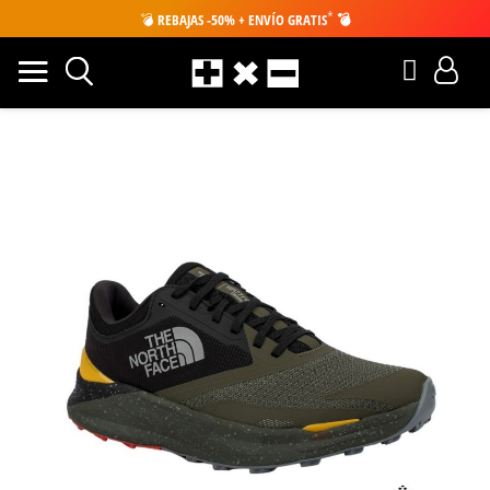
*
💣
REBAJAS -50% + ENVÍO GRATIS
💣