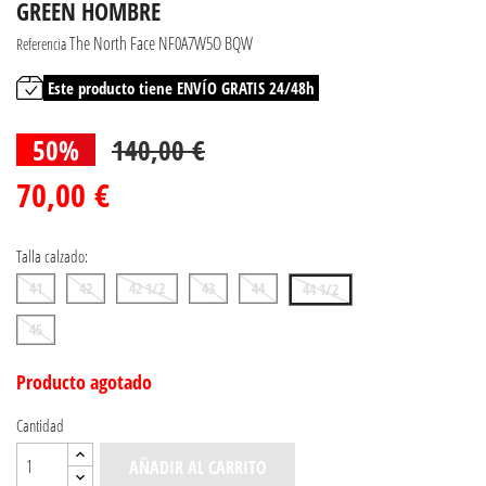
GREEN HOMBRE
The North Face NF0A7W5O BQW
Referencia
Este producto tiene ENVÍO GRATIS 24/48h
50%
140,00 €
70,00 €
Talla calzado:
41
42
42 1/2
43
44
44 1/2
45
Producto agotado
Cantidad
AÑADIR AL CARRITO