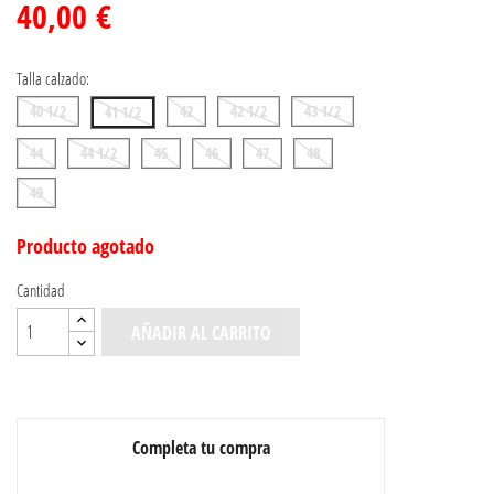
40,00 €
Talla calzado:
40 1/2
42
42 1/2
43 1/2
41 1/2
44
44 1/2
45
46
47
48
49
Producto agotado
Cantidad
AÑADIR AL CARRITO
Completa tu compra