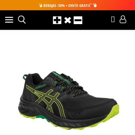
*
💣
REBAJAS -50% + ENVÍO GRATIS
💣