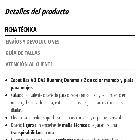
Detalles del producto
FICHA TÉCNICA
ENVÍOS Y DEVOLUCIONES
GUÍA DE TALLAS
ATENCIÓN AL CLIENTE
Zapatillas
ADIDAS Running Duramo sl2 de color morado y plata
para mujer.
Calzado polivalente diseñado para ofrecer comodidad y rendimiento en
running de corta distancia, entrenamientos de gimnasio o actividades
diarias.
Ideal para corredoras que buscan un uso urbano y deportivo versátil.
Diseño
ligero
con empeine de
malla técnica
que garantiza una
transpirabilidad
óptima.
Horma clásica con cierre de
cordones
para un ajuste personalizado y