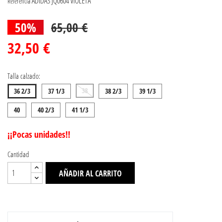
ADIDAS JQ0604 VIOLETA
Referencia
50%
65,00 €
32,50 €
Talla calzado:
38
36 2/3
37 1/3
38 2/3
39 1/3
40
40 2/3
41 1/3
¡¡Pocas unidades!!
Cantidad
AÑADIR AL CARRITO