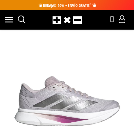
*
💣
REBAJAS -50% + ENVÍO GRATIS
💣