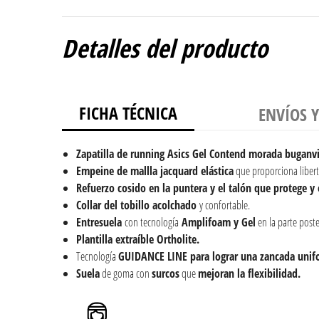
Detalles del producto
FICHA TÉCNICA
ENVÍOS 
Zapatilla de running Asics Gel Contend morada buganvi
Empeine de mallla jacquard elástica
que proporciona libert
Refuerzo cosido en la puntera y el talón que protege y e
Collar del tobillo acolchado
y confortable.
Entresuela
con tecnología
Amplifoam y Gel
en la parte poste
Plantilla extraíble Ortholite.
Tecnología
GUIDANCE LINE para lograr una zancada unif
Suela
de goma con
surcos
que
mejoran la flexibilidad.