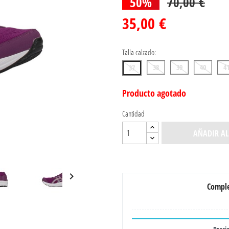
50%
70,00 €
35,00 €
Talla calzado:
38
39
40
41
37
Producto agotado
Cantidad
AÑADIR AL

Comple