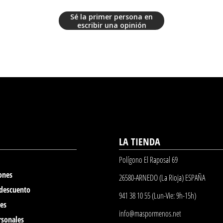
Sé la primer persona en
escribir una opinión
LA TIENDA
Polígono El Raposal 69
ones
26580-ARNEDO (La Rioja) ESPAÑA
 descuento
941 38 10 55 (Lun-Vie: 9h-15h)
nes
info@maspormenos.net
rsonales