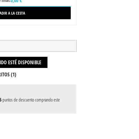
0,00 €
 final:
ADIR A LA CESTA
DO ESTÉ DISPONIBLE
ITOS (
1
)
5
puntos de descuento comprando este