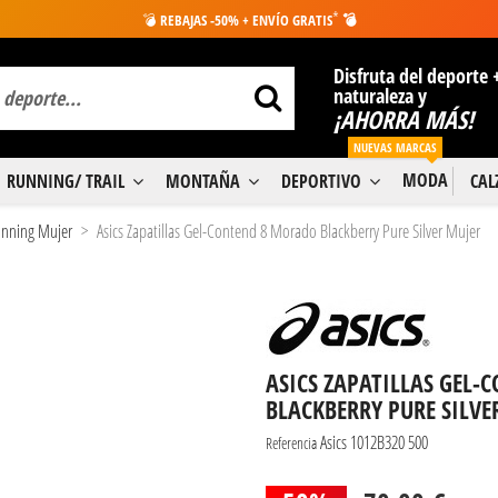
*
💣
REBAJAS -50% + ENVÍO GRATIS
💣
Disfruta del deporte 
naturaleza y
¡AHORRA MÁS!
NUEVAS MARCAS
MODA
RUNNING/ TRAIL
MONTAÑA
DEPORTIVO
CA
Running Mujer
Asics Zapatillas Gel-Contend 8 Morado Blackberry Pure Silver Mujer
ASICS ZAPATILLAS GEL
BLACKBERRY PURE SILVE
Asics 1012B320 500
Referencia