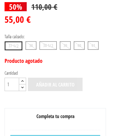
50%
110,00 €
55,00 €
Talla calzado:
38
38 1/2
39
40
41
37 1/2
Producto agotado
Cantidad
AÑADIR AL CARRITO
Completa tu compra