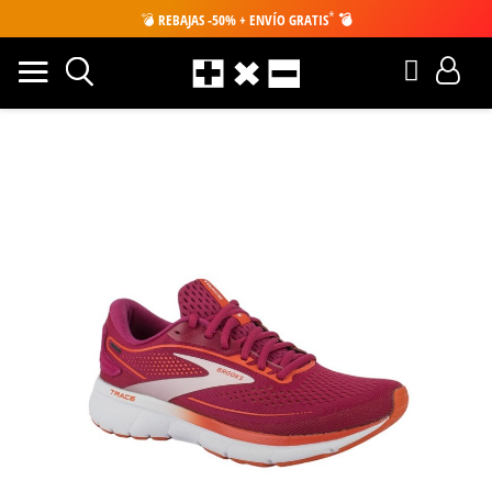
*
💣
REBAJAS -50% + ENVÍO GRATIS
💣