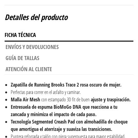
Detalles del producto
FICHA TÉCNICA
ENVÍOS Y DEVOLUCIONES
GUÍA DE TALLAS
ATENCIÓN AL CLIENTE
Zapatilla de Running Brooks Trace 2 rosa oscuro de mujer.
Perfectas para correr en el asfalto y caminar.
Malla Air Mesh
con estampado 3D fit de buen
ajuste y traspiración.
Entresuela de espuma BioMoGo DNA
que reacciona a tu
zancada y minimiza el impacto de cada paso.
Tecnología Segmented Creash Pad con a
lmohadilla de choque
que amortigua el aterrizaje y suaviza las transiciones.
Puntera reforzada y talón con pieza superpuesta para mayor estabilidad.