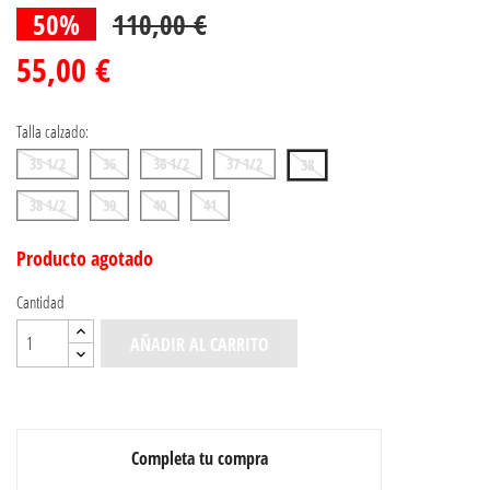
50%
110,00 €
55,00 €
Talla calzado:
35 1/2
36
36 1/2
37 1/2
38
38 1/2
39
40
41
Producto agotado
Cantidad
AÑADIR AL CARRITO
Completa tu compra