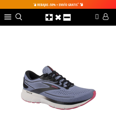
*
💣
REBAJAS -50% + ENVÍO GRATIS
💣