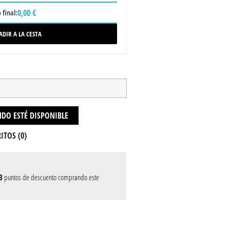
0,00 €
 final:
ADIR A LA CESTA
DO ESTÉ DISPONIBLE
ITOS (
0
)
3
puntos de descuento comprando este