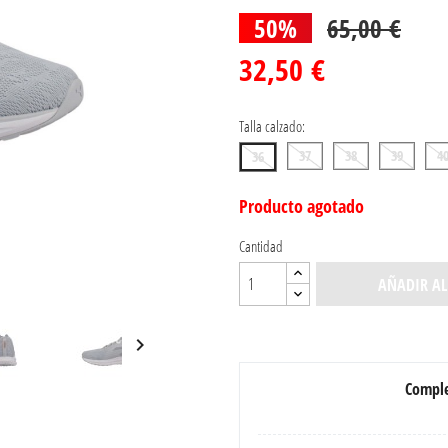
50%
65,00 €
32,50 €
Talla calzado:
37
38
39
4
36
Producto agotado
Cantidad
AÑADIR AL

Comple