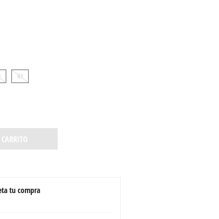
0
41
 CARRITO
ta tu compra