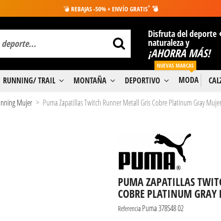
*
💣
REBAJAS -50% + ENVÍO GRATIS
💣
Disfruta del deporte 
naturaleza y
¡AHORRA MÁS!
NUEVAS MARCAS
MODA
RUNNING/ TRAIL
MONTAÑA
DEPORTIVO
CA
Running Mujer
Puma Zapatillas Twitch Runner Metall Gris Cobre Platinum Gray Muje
PUMA ZAPATILLAS TWIT
COBRE PLATINUM GRAY 
Puma 378548 02
Referencia