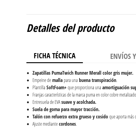
Detalles del producto
FICHA TÉCNICA
ENVÍOS 
Zapatillas PumaTwich Runner Merall color gris mujer.
Empeine de
malla
para una
buena transpiración
.
Plantilla
SoftFoam+
que proporciona una
amortiguación
su
Franjas características de la marca puma en color cobre metalizado l
Entresuela de EVA
suave y acolchada.
Suela de goma para mayor tracción.
Talón con refuerzo extra grueso y cosido
que aporta más 
Ajuste mediante
cordones
.