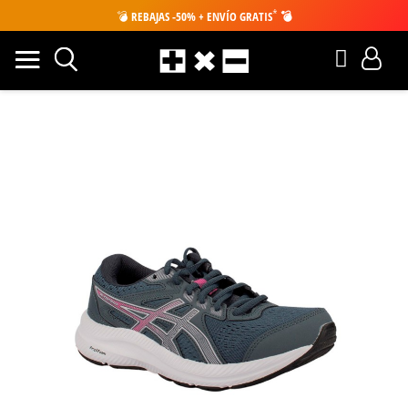
*
💣
REBAJAS -50% + ENVÍO GRATIS
💣