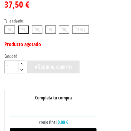
37,50 €
Talla calzado:
36
38
39
40
41 1/2
37
Producto agotado
Cantidad
AÑADIR AL CARRITO
Completa tu compra
0,00 €
Precio final: