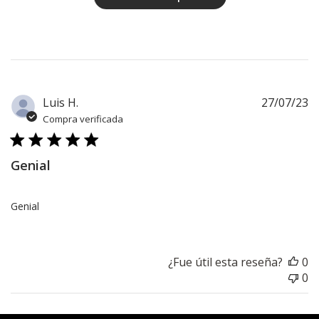
F
Luis H.
27/07/23
d
Compra verificada
pu
Genial
Genial
¿Fue útil esta reseña?
0
0