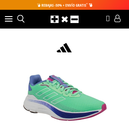
*
💣
REBAJAS -50% + ENVÍO GRATIS
💣