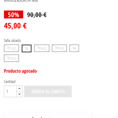
ADIDAS HP5694
Referencia
50%
90,00 €
45,00 €
Talla calzado:
37 1/3
38 2/3
39 1/3
40
38
41 1/3
Producto agotado
Cantidad
AÑADIR AL CARRITO