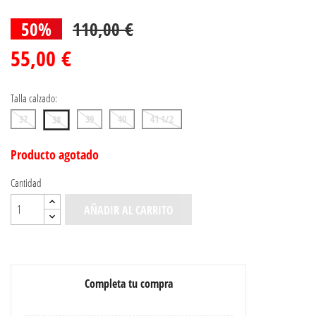
50%
110,00 €
55,00 €
Talla calzado:
37
39
40
41 1/2
38
Producto agotado
Cantidad
AÑADIR AL CARRITO
Completa tu compra