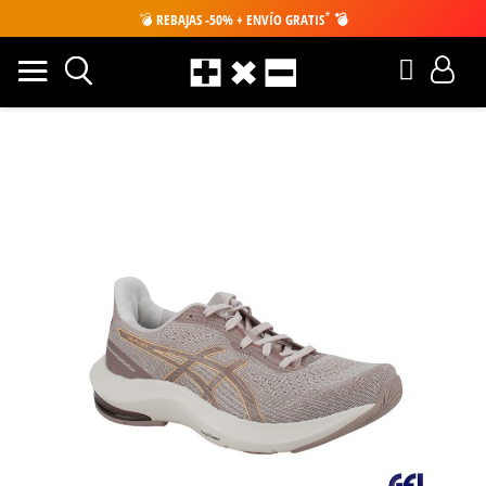
*
💣
REBAJAS -50% + ENVÍO GRATIS
💣