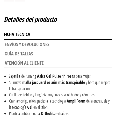
Detalles del producto
FICHA TÉCNICA
ENVÍOS Y DEVOLUCIONES
GUÍA DE TALLAS
ATENCIÓN AL CLIENTE
Zapatilla de running
Asics Gel Pulse 14 rosas
para mujer.
Su nueva
malla jacquard es aún más transpirable
y hace que mejore
la transpiración.
Cuello del tobillo y lengüeta muy suaves, acolchados y cómodos.
Gran amortiguación gracias a la tecnología
AmpliFoam
de la entresuela y
la tecnología
Gel
en el talón.
Plantilla antibacteriana
Ortholite
extraíble.