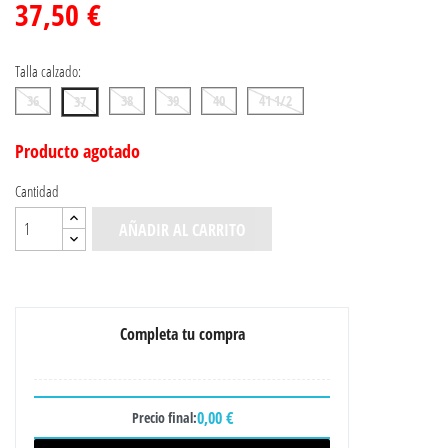
37,50 €
Talla calzado:
36
38
39
40
41 1/2
37
Producto agotado
Cantidad
AÑADIR AL CARRITO
Completa tu compra
0,00 €
Precio final: