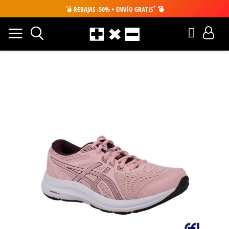
*
💣
REBAJAS -50% + ENVÍO GRATIS
💣