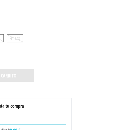
0
41 1/2
 CARRITO
ta tu compra