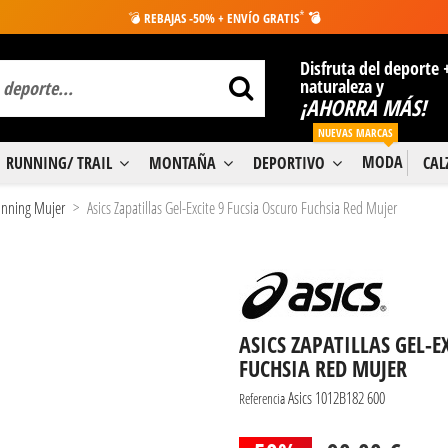
*
💣
REBAJAS -50% + ENVÍO GRATIS
💣
Disfruta del deporte 
naturaleza y
¡AHORRA MÁS!
NUEVAS MARCAS
MODA
RUNNING/ TRAIL
MONTAÑA
DEPORTIVO
CA
Running Mujer
Asics Zapatillas Gel-Excite 9 Fucsia Oscuro Fuchsia Red Mujer
ASICS ZAPATILLAS GEL-E
FUCHSIA RED MUJER
Asics 1012B182 600
Referencia