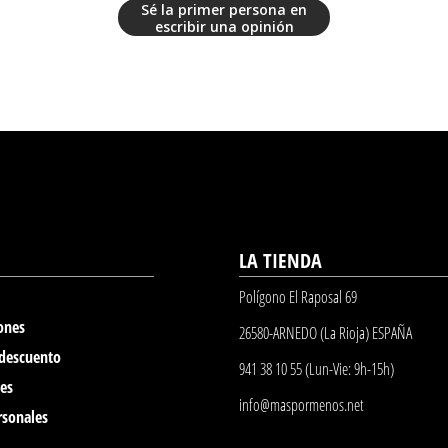
Sé la primer persona en
escribir una opinión
LA TIENDA
Polígono El Raposal 69
ones
26580-ARNEDO (La Rioja) ESPAÑA
 descuento
941 38 10 55 (Lun-Vie: 9h-15h)
nes
info@maspormenos.net
rsonales