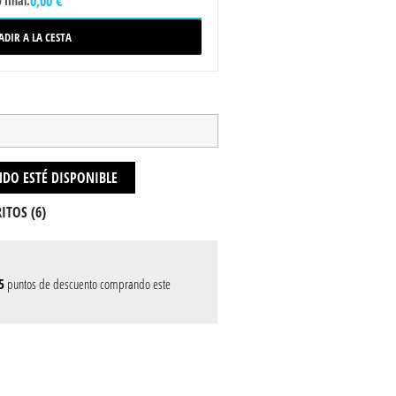
0,00 €
 final:
ADIR A LA CESTA
DO ESTÉ DISPONIBLE
ITOS (
6
)
5
puntos de descuento comprando este