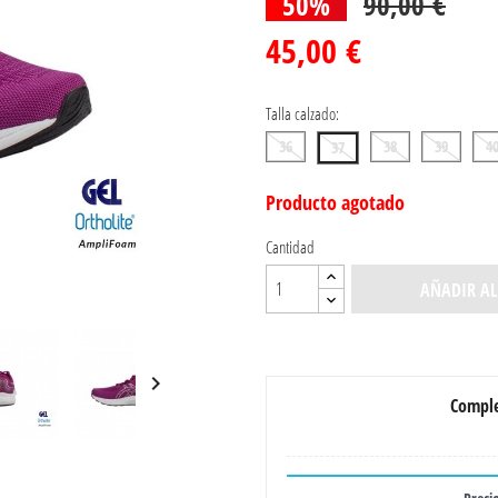
50%
90,00 €
45,00 €
Talla calzado:
36
38
39
4
37
Producto agotado
Cantidad
AÑADIR AL

Comple