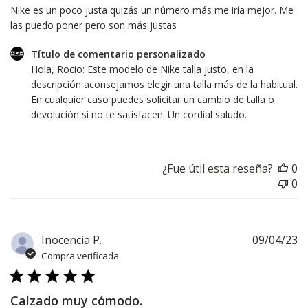
Nike es un poco justa quizás un número más me iría mejor. Me
las puedo poner pero son más justas
Comentarios
Título de comentario personalizado
del
Hola, Rocio: Este modelo de Nike talla justo, en la 
propietario
descripción aconsejamos elegir una talla más de la habitual. 
de
En cualquier caso puedes solicitar un cambio de talla o 
la
devolución si no te satisfacen. Un cordial saludo.
tienda
sobre
la
¿Fue útil esta reseña?
0
revisión
0
realizada
por
Título
de
F
Inocencia P.
09/04/23
comentario
d
Compra verificada
personalizado
pu
sobre
Mon
Calzado muy cómodo.