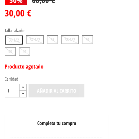
30,00 €
Talla calzado:
37 1/2
38
38 1/2
39
36 1/2
40
41
Producto agotado
Cantidad
AÑADIR AL CARRITO
Completa tu compra