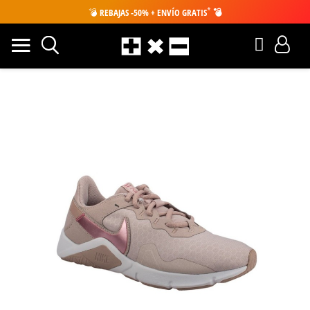
*
💣
REBAJAS -50% + ENVÍO GRATIS
💣