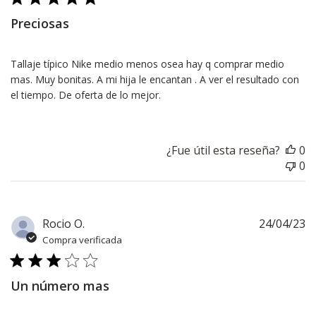
Preciosas
Tallaje típico Nike medio menos osea hay q comprar medio
mas. Muy bonitas. A mi hija le encantan . A ver el resultado con
el tiempo. De oferta de lo mejor.
¿Fue útil esta reseña?
0
0
F
Rocio O.
24/04/23
d
Compra verificada
pu
Un número mas