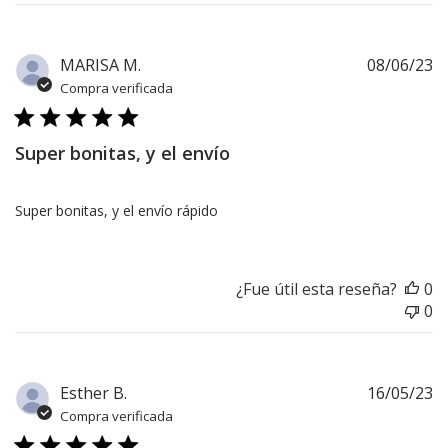
F
MARISA M.
08/06/23
d
Compra verificada
pu
Super bonitas, y el envío
Super bonitas, y el envío rápido
¿Fue útil esta reseña?
0
0
F
Esther B.
16/05/23
d
Compra verificada
pu