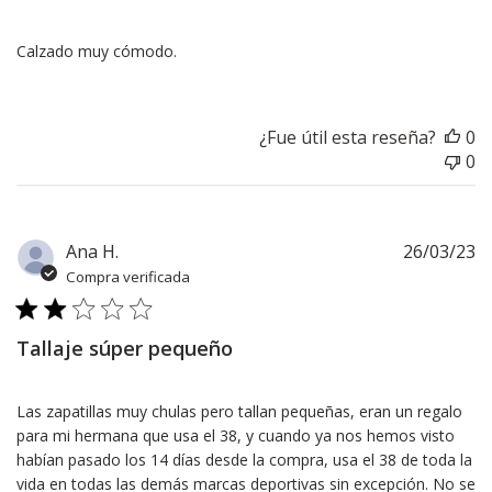
Apr
24
2023
Calzado muy cómodo.
¿Fue útil esta reseña?
0
0
F
Ana H.
26/03/23
d
Compra verificada
pu
Tallaje súper pequeño
Las zapatillas muy chulas pero tallan pequeñas, eran un regalo
para mi hermana que usa el 38, y cuando ya nos hemos visto
habían pasado los 14 días desde la compra, usa el 38 de toda la
vida en todas las demás marcas deportivas sin excepción. No se