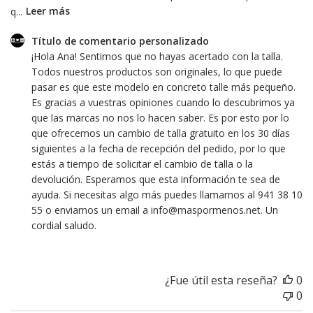
q...
Leer más
Comentarios
Título de comentario personalizado
del
¡Hola Ana! Sentimos que no hayas acertado con la talla. 
propietario
Todos nuestros productos son originales, lo que puede 
de
pasar es que este modelo en concreto talle más pequeño. 
la
Es gracias a vuestras opiniones cuando lo descubrimos ya 
tienda
que las marcas no nos lo hacen saber. Es por esto por lo 
sobre
que ofrecemos un cambio de talla gratuito en los 30 días 
la
siguientes a la fecha de recepción del pedido, por lo que 
revisión
estás a tiempo de solicitar el cambio de talla o la 
realizada
devolución. Esperamos que esta información te sea de 
por
ayuda. Si necesitas algo más puedes llamarnos al 941 38 10 
Título
55 o enviarnos un email a info@maspormenos.net. Un 
de
cordial saludo.
comentario
personalizado
sobre
¿Fue útil esta reseña?
0
Mon
0
Mar