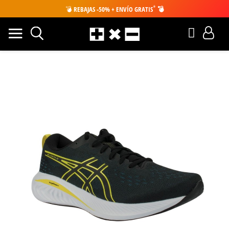
*
💣
REBAJAS -50% + ENVÍO GRATIS
💣