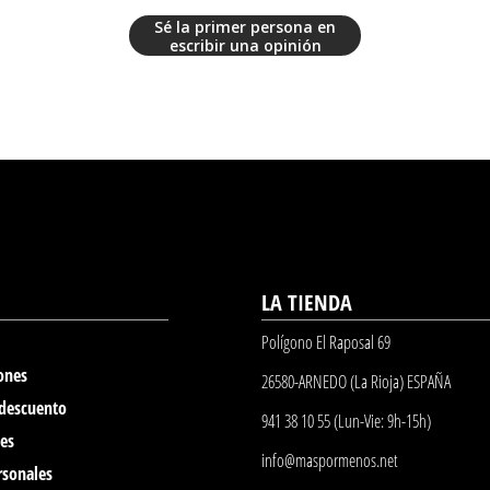
Sé la primer persona en
escribir una opinión
LA TIENDA
Polígono El Raposal 69
ones
26580-ARNEDO (La Rioja) ESPAÑA
 descuento
941 38 10 55 (Lun-Vie: 9h-15h)
nes
info@maspormenos.net
rsonales