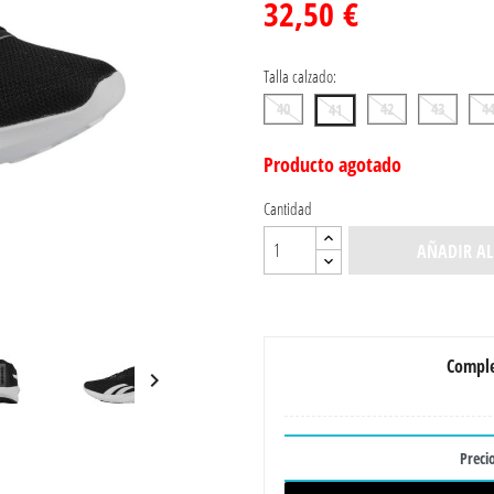
32,50 €
Talla calzado:
40
42
43
4
41
Producto agotado
Cantidad
AÑADIR AL
Comple

Precio