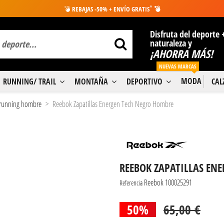
*
💣
REBAJAS -50% + ENVÍO GRATIS
💣
Disfruta del deporte 
naturaleza y
¡AHORRA MÁS!
NUEVAS MARCAS
MODA
RUNNING/ TRAIL
MONTAÑA
DEPORTIVO
CA
s running hombre
Reebok Zapatillas Energen Tech Negro Hombre
REEBOK ZAPATILLAS EN
Reebok 100025291
Referencia
50%
65,00 €