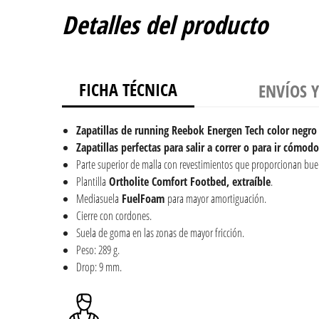
Detalles del producto
FICHA TÉCNICA
ENVÍOS 
Zapatillas de running Reebok Energen Tech color negr
Zapatillas perfectas para salir a correr o para ir cómod
Parte superior de malla con revestimientos que proporcionan buen
Plantilla
Ortholite Comfort Footbed, extraíble
.
Mediasuela
FuelFoam
para mayor amortiguación.
Cierre con cordones.
Suela de goma en las zonas de mayor fricción.
Peso: 289 g.
Drop: 9 mm.