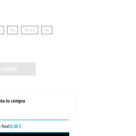
4
45
45 1/2
46
 CARRITO
ta tu compra
0,00 €
 final: