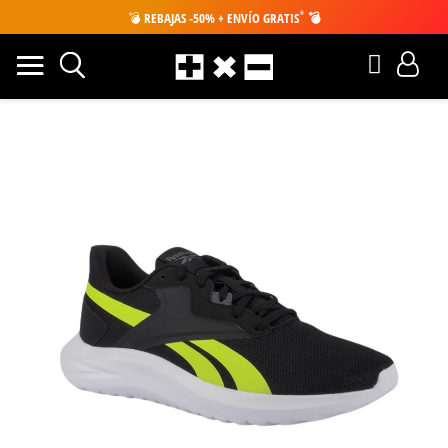
*
💣
REBAJAS -50% + ENVÍO GRATIS
💣