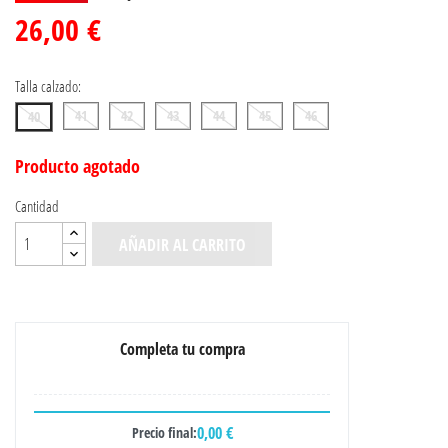
26,00 €
Talla calzado:
41
42
43
44
45
46
40
Producto agotado
Cantidad
AÑADIR AL CARRITO
Completa tu compra
0,00 €
Precio final: