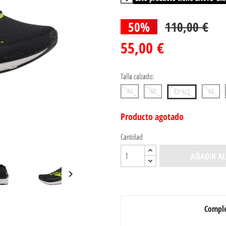
50%
110,00 €
55,00 €
Talla calzado:
41
42
43
42 1/2
Producto agotado
Cantidad
AÑADIR AL

Comple