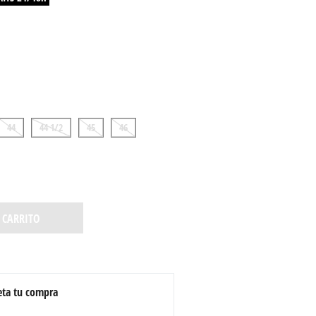
44
44 1/2
45
46
 CARRITO
ta tu compra