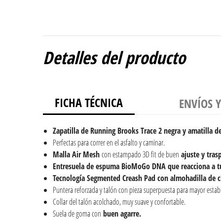
Detalles del producto
FICHA TÉCNICA
ENVÍOS 
Zapatilla de Running Brooks Trace 2 negra y amatilla 
Perfectas para correr en el asfalto y caminar.
Malla Air Mesh
con estampado 3D fit de buen
ajuste y trasp
Entresuela de espuma BioMoGo DNA
que reacciona a 
Tecnología Segmented Creash Pad con a
lmohadilla de c
Puntera reforzada y talón con pieza superpuesta para mayor estabi
Collar del talón acolchado, muy suave y confortable.
Suela de goma con
buen
agarre.