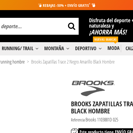
*
💣
REBAJAS -50% + ENVÍO GRATIS
💣
Disfruta del deporte 
naturaleza y
¡AHORRA MÁS!
NUEVAS MARCAS
MODA
RUNNING/ TRAIL
MONTAÑA
DEPORTIVO
CA
s running hombre
Brooks Zapatillas Trace 2 Negro Amarillo Black Hombre
BROOKS ZAPATILLAS TR
BLACK HOMBRE
Brooks 1103881D 025
Referencia
Este producto tiene ENVÍO GR