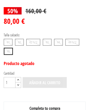
50%
160,00 €
80,00 €
Talla calzado:
41
42
42 1/2
43
44
44 1/2
45
Producto agotado
Cantidad
AÑADIR AL CARRITO
Completa tu compra