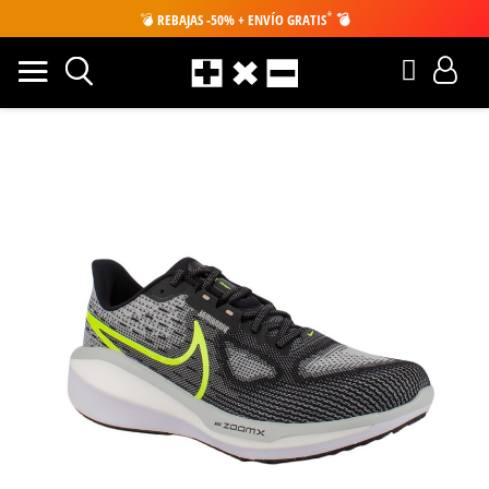
*
💣
REBAJAS -50% + ENVÍO GRATIS
💣