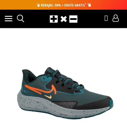
*
💣
REBAJAS -50% + ENVÍO GRATIS
💣