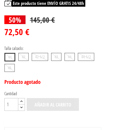
Este producto tiene ENVÍO GRATIS 24/48h
50%
145,00 €
72,50 €
Talla calzado:
42
42 1/2
43
44
44 1/2
41
45
Producto agotado
Cantidad
AÑADIR AL CARRITO