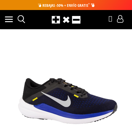
*
💣
REBAJAS -50% + ENVÍO GRATIS
💣