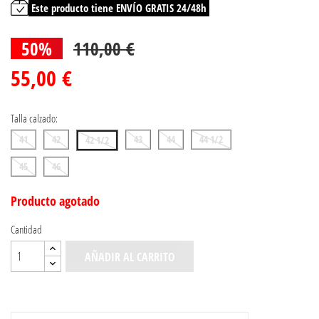
Este producto tiene ENVÍO GRATIS 24/48h
50%
110,00 €
55,00 €
Talla calzado:
41
42
43
44
44 1/2
42 1/2
45
46
Producto agotado
Cantidad
AÑADIR AL CARRITO