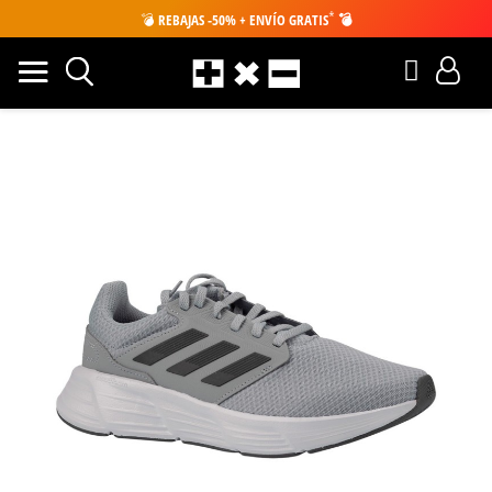
*
💣
REBAJAS -50% + ENVÍO GRATIS
💣