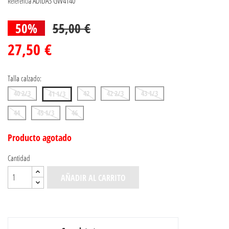
ADIDAS GW4140
Referencia
50%
55,00 €
27,50 €
Talla calzado:
40 2/3
42
42 2/3
43 1/3
41 1/3
44
45 1/3
46
Producto agotado
Cantidad
AÑADIR AL CARRITO