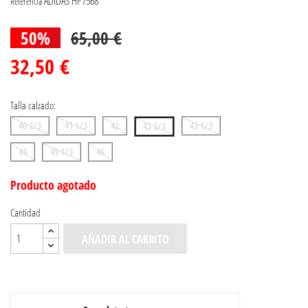
ADIDAS HP7568
Referencia
50%
65,00 €
32,50 €
Talla calzado:
40 2/3
41 1/3
42
43 1/3
42 2/3
44
45 1/3
46
Producto agotado
Cantidad
AÑADIR AL CARRITO