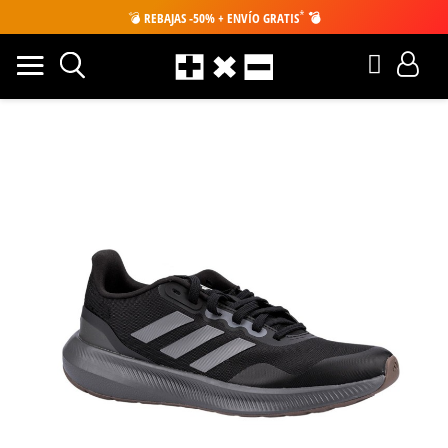
*
💣
REBAJAS -50% + ENVÍO GRATIS
💣