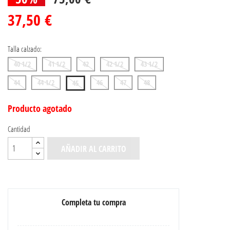
37,50 €
Talla calzado:
40 1/2
41 1/2
42
42 1/2
43 1/2
44
44 1/2
46
47
48
45
Producto agotado
Cantidad
AÑADIR AL CARRITO
Completa tu compra