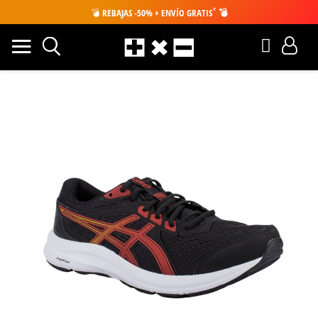
*
💣
REBAJAS -50% + ENVÍO GRATIS
💣