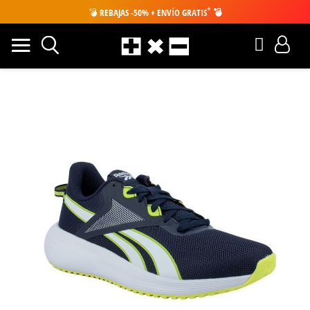
*
💣
REBAJAS -50% + ENVÍO GRATIS
💣