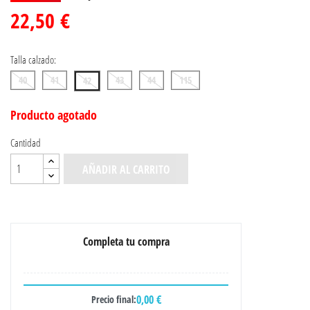
22,50 €
Talla calzado:
40
41
43
44
115
42
Producto agotado
Cantidad
AÑADIR AL CARRITO
Completa tu compra
0,00 €
Precio final: