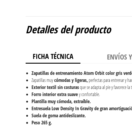
Detalles del producto
FICHA TÉCNICA
ENVÍOS 
Zapatillas de entrenamiento Atom Orbit color gris ver
Zapatillas muy
cómodas y ligeras,
perfectas para entrenar y hac
Exterior textil sin costuras
que se adapta al pie y favorece la t
Forro interior extra suave
y confortable.
Plantilla muy cómoda,
extraíble.
Entresuela Low Density In Gravity de gran amortiguació
Suela de goma antideslizante.
Peso 265 g.