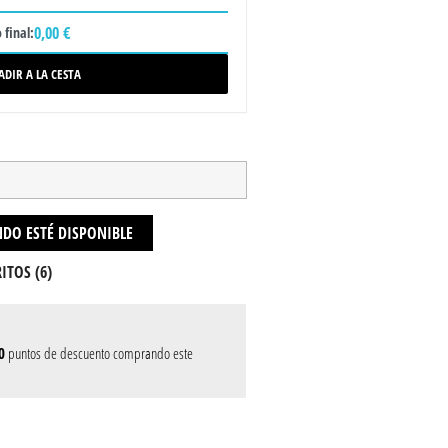
0,00 €
 final:
ADIR A LA CESTA
DO ESTÉ DISPONIBLE
ITOS (
6
)
0
puntos de descuento comprando este