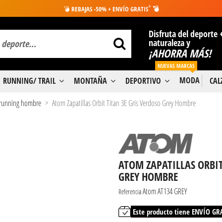
*
💣
REBAJAS -50% + ENVÍO GRATIS
💣
Disfruta del deporte 
naturaleza y
¡AHORRA MÁS!
NUEVAS MARCAS
MODA
RUNNING/ TRAIL
MONTAÑA
DEPORTIVO
CA
s running hombre
Atom Zapatillas Orbit Titan 3E Gris Verdoso Grey Hombre
ATOM ZAPATILLAS ORBIT
GREY HOMBRE
Atom AT134 GREY
Referencia
Este producto tiene ENVÍO GR