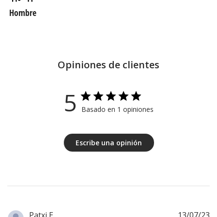
Hombre
Opiniones de clientes
5
Basado en 1 opiniones
Escribe una opinión
F
Patxi E.
13/07/23