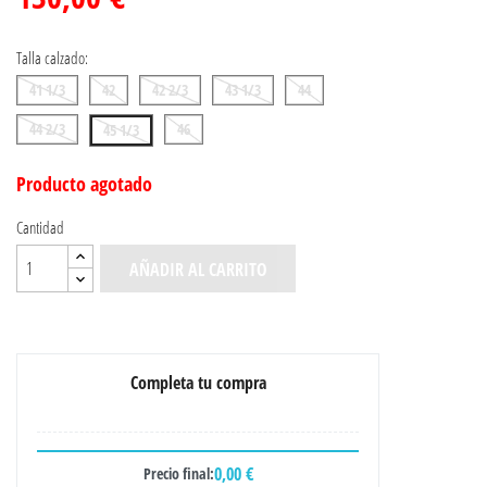
Talla calzado:
41 1/3
42
42 2/3
43 1/3
44
44 2/3
46
45 1/3
Producto agotado
Cantidad
AÑADIR AL CARRITO
Completa tu compra
0,00 €
Precio final: