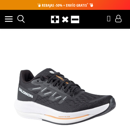
*
💣
REBAJAS -50% + ENVÍO GRATIS
💣