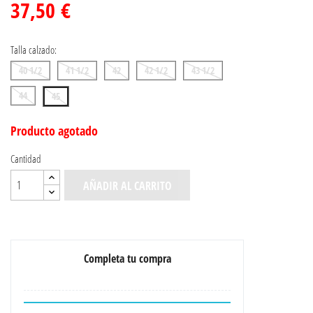
37,50 €
Talla calzado:
40 1/2
41 1/2
42
42 1/2
43 1/2
44
45
Producto agotado
Cantidad
AÑADIR AL CARRITO
Completa tu compra