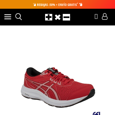
*
💣
REBAJAS -50% + ENVÍO GRATIS
💣