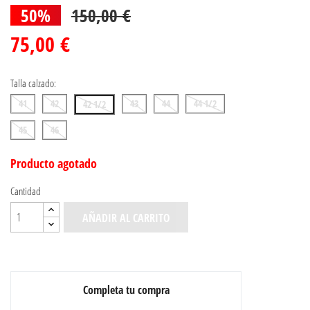
50%
150,00 €
75,00 €
Talla calzado:
41
42
43
44
44 1/2
42 1/2
45
46
Producto agotado
Cantidad
AÑADIR AL CARRITO
Completa tu compra