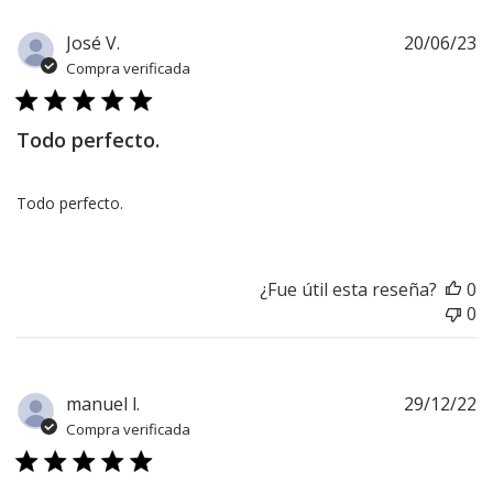
F
José V.
20/06/23
d
Compra verificada
pu
Todo perfecto.
Todo perfecto.
¿Fue útil esta reseña?
0
0
F
manuel l.
29/12/22
d
Compra verificada
pu