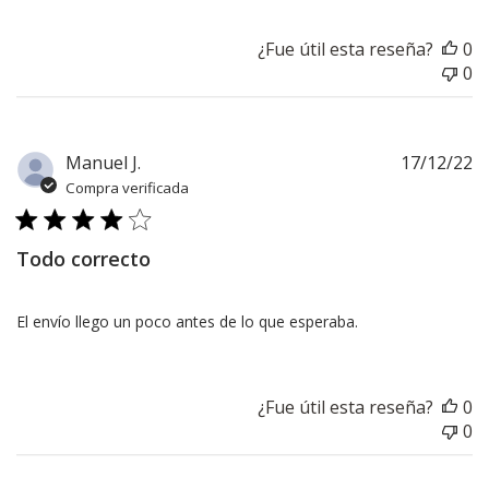
¿Fue útil esta reseña?
0
0
F
Manuel J.
17/12/22
d
Compra verificada
pu
Todo correcto
El envío llego un poco antes de lo que esperaba.
¿Fue útil esta reseña?
0
0