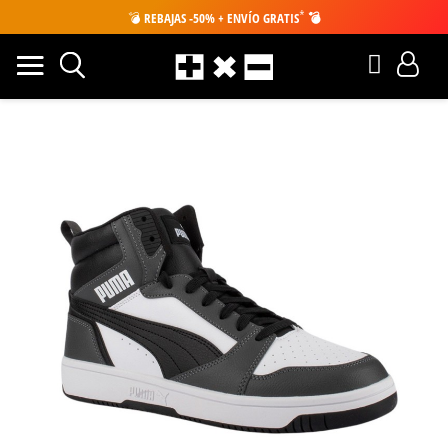
*
💣
REBAJAS -50% + ENVÍO GRATIS
💣