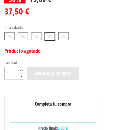
37,50 €
Talla calzado:
41
42
43
45
44
Producto agotado
Cantidad
AÑADIR AL CARRITO
Completa tu compra
0,00 €
Precio final: