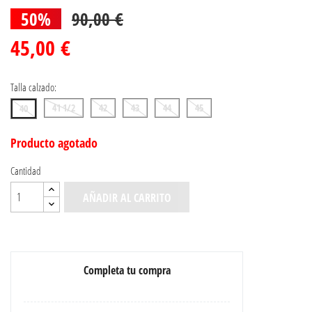
50%
90,00 €
45,00 €
Talla calzado:
41 1/2
42
43
44
45
40
Producto agotado
Cantidad
AÑADIR AL CARRITO
Completa tu compra