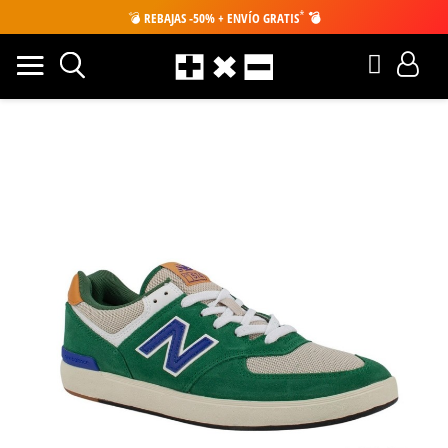
*
💣
REBAJAS -50% + ENVÍO GRATIS
💣