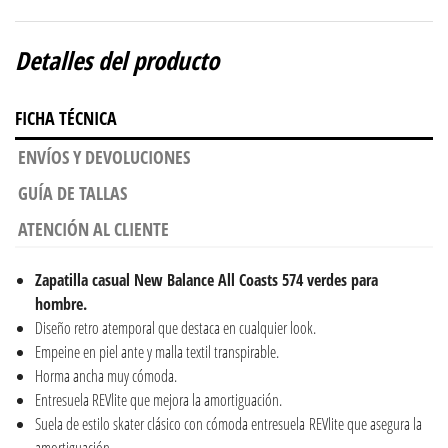
Detalles del producto
FICHA TÉCNICA
ENVÍOS Y DEVOLUCIONES
GUÍA DE TALLAS
ATENCIÓN AL CLIENTE
Zapatilla casual New Balance All Coasts 574 verdes para
hombre.
Diseño retro atemporal que destaca en cualquier look.
Empeine en piel ante y malla textil transpirable.
Horma ancha muy cómoda.
Entresuela REVlite que mejora la amortiguación.
Suela de estilo skater clásico con cómoda entresuela REVlite que asegura la
amortiguación.