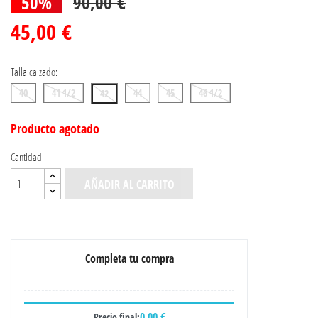
50%
90,00 €
45,00 €
Talla calzado:
40
41 1/2
44
45
46 1/2
42
Producto agotado
Cantidad
AÑADIR AL CARRITO
Completa tu compra
0,00 €
Precio final: