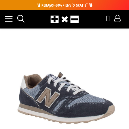
*
💣
REBAJAS -50% + ENVÍO GRATIS
💣