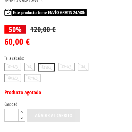
ADIDAS GW9110
Referencia
Este producto tiene ENVÍO GRATIS 24/48h
50%
120,00 €
60,00 €
Talla calzado:
41 1/3
42
43 1/3
44
42 2/3
44 2/3
45 1/3
Producto agotado
Cantidad
AÑADIR AL CARRITO