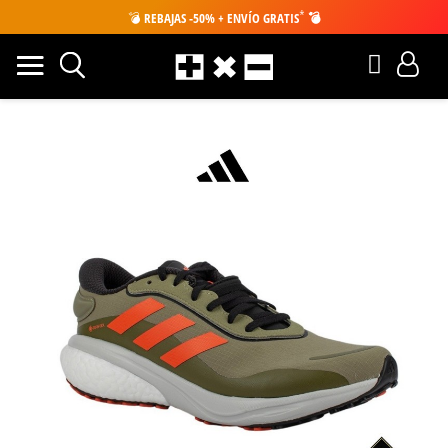
*
💣
REBAJAS -50% + ENVÍO GRATIS
💣