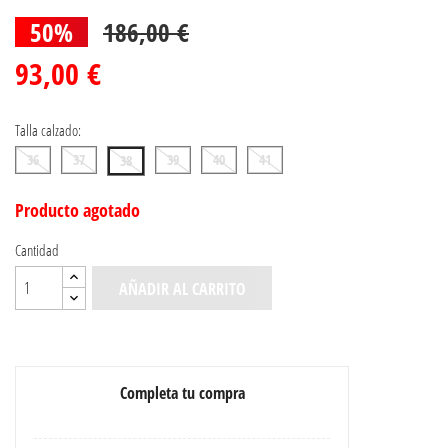
50%
186,00 €
93,00 €
Talla calzado:
36
37
39
40
41
38
Producto agotado
Cantidad
AÑADIR AL CARRITO
Completa tu compra