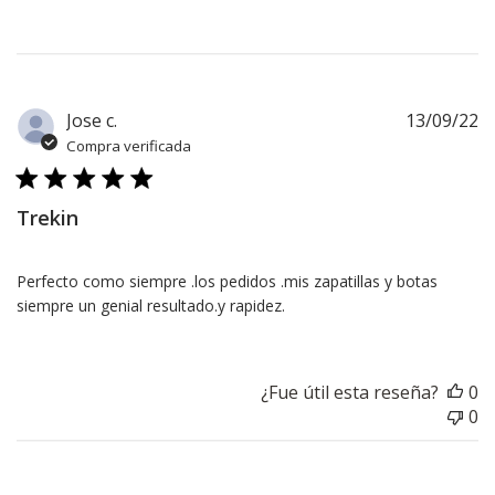
F
Jose c.
13/09/22
d
Compra verificada
pu
Trekin
Perfecto como siempre .los pedidos .mis zapatillas y botas
siempre un genial resultado.y rapidez.
¿Fue útil esta reseña?
0
0