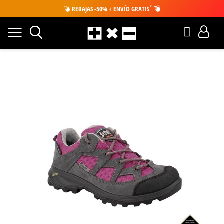
*
💣
REBAJAS -50% + ENVÍO GRATIS
💣