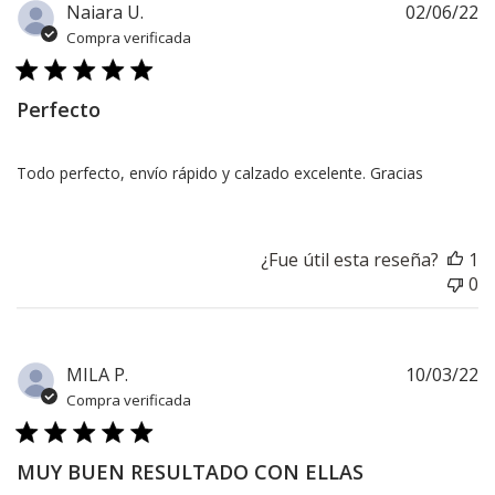
F
Naiara U.
02/06/22
d
Compra verificada
pu
Perfecto
Todo perfecto, envío rápido y calzado excelente. Gracias
¿Fue útil esta reseña?
1
0
F
MILA P.
10/03/22
d
Compra verificada
pu
MUY BUEN RESULTADO CON ELLAS