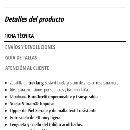
Detalles del producto
FICHA TÉCNICA
ENVÍOS Y DEVOLUCIONES
GUÍA DE TALLAS
ATENCIÓN AL CLIENTE
Zapatilla de
trekking
Bestard Isuela gris con detalles en rosa para mujer.
Ideal para excursiones por senderos y baja montaña.
Membrana
Gore-Tex
®
impermeable y transpirable
.
Suela: Vibram® Impulse.
Upper de Piel
Serraje y
de malla textil resistente.
Entresuela de PU muy ligera.
Lengüeta y cuello del tobillo acolchados.