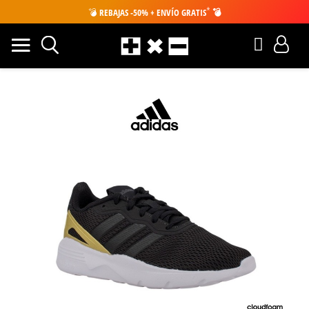
*
💣
REBAJAS -50% + ENVÍO GRATIS
💣