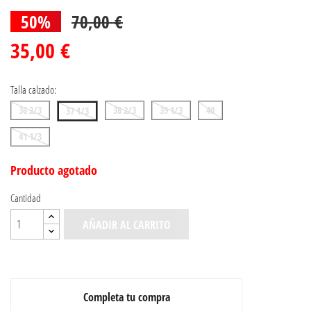
50%
70,00 €
35,00 €
Talla calzado:
36 2/3
38 2/3
39 1/3
40
37 1/3
41 1/3
Producto agotado
Cantidad
AÑADIR AL CARRITO
Completa tu compra