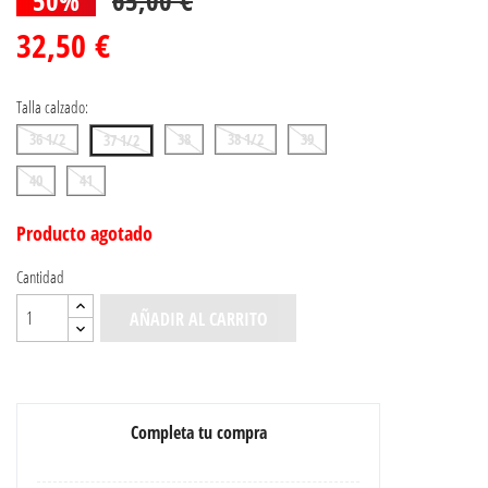
32,50 €
Talla calzado:
36 1/2
38
38 1/2
39
37 1/2
40
41
Producto agotado
Cantidad
AÑADIR AL CARRITO
Completa tu compra