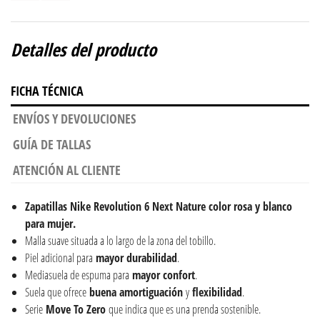
Detalles del producto
FICHA TÉCNICA
ENVÍOS Y DEVOLUCIONES
GUÍA DE TALLAS
ATENCIÓN AL CLIENTE
Zapatillas Nike Revolution 6 Next Nature color rosa y blanco
para mujer.
Malla suave situada a lo largo de la zona del tobillo.
Piel adicional para
mayor
durabilidad
.
Mediasuela de espuma para
mayor
confort
.
Suela que ofrece
buena
amortiguación
y
flexibilidad
.
Serie
Move To Zero
que indica que es una prenda sostenible.