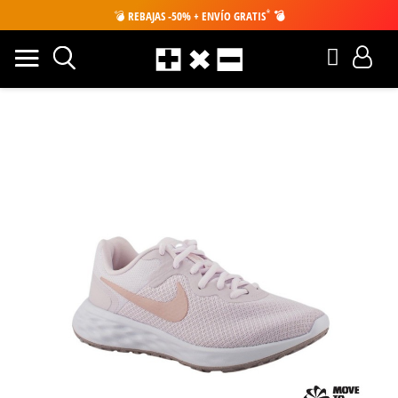
*
💣
REBAJAS -50% + ENVÍO GRATIS
💣