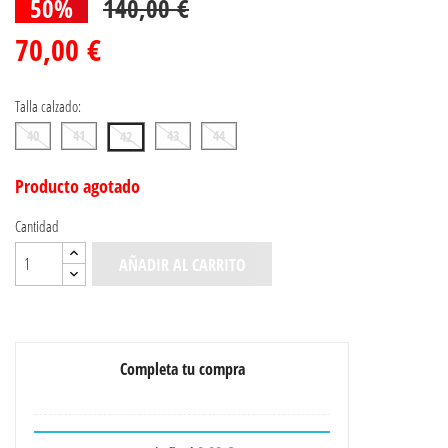
50%
140,00 €
70,00 €
Talla calzado:
40
41
43
44
42
Producto agotado
Cantidad
AÑADIR AL CARRITO
Completa tu compra