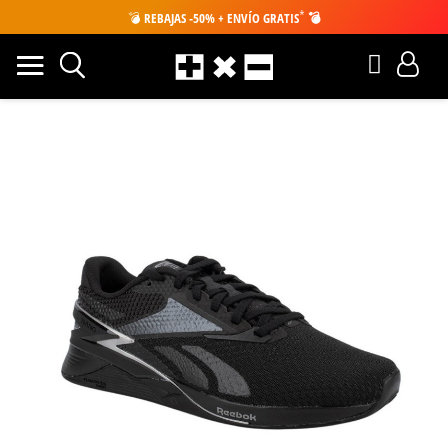
*
💣
REBAJAS -50% + ENVÍO GRATIS
💣