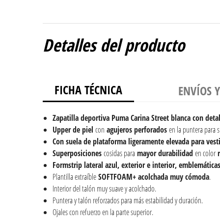
Detalles del producto
FICHA TÉCNICA
ENVÍOS 
Zapatilla deportiva Puma Carina Street blanca con detal
Upper de piel
con
agujeros perforados
en la puntera para 
Con suela de plataforma ligeramente elevada para vesti
Superposiciones
cosidas para
mayor durabilidad
en color
r
Formstrip lateral azul, exterior e interior, emblemáticas
Plantilla extraíble
SOFTFOAM+ acolchada muy cómoda
.
Interior del talón muy suave y acolchado.
Puntera y talón reforzados para más estabilidad y duración.
Ojales con refuerzo en la parte superior.