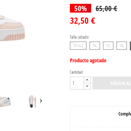
50%
65,00 €
32,50 €
Talla calzado:
35 1/2
36
37
38
Producto agotado
Cantidad
AÑADIR AL

Comple