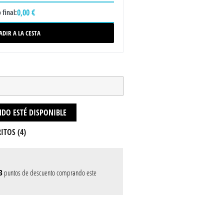
0,00 €
 final:
ADIR A LA CESTA
DO ESTÉ DISPONIBLE
ITOS (
4
)
3
puntos de descuento comprando este