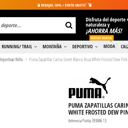
*
💣
REBAJAS -50% + ENVÍO GRATIS
💣
Disfruta del deporte 
naturaleza y
¡AHORRA MÁS!
NUEVAS MARCAS
MODA
RUNNING/ TRAIL
MONTAÑA
DEPORTIVO
CA
 Deportivas Niño
Puma Zapatillas Carina Street Blanco Rosa White Frosted Dew Pink
PUMA ZAPATILLAS CARI
WHITE FROSTED DEW PI
Puma 393846 13
Referencia