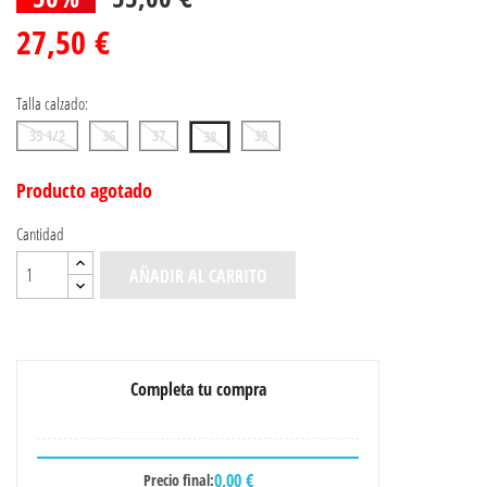
27,50 €
Talla calzado:
35 1/2
36
37
39
38
Producto agotado
Cantidad
AÑADIR AL CARRITO
Completa tu compra
0,00 €
Precio final: