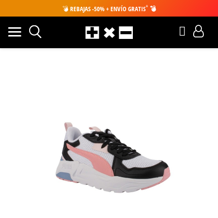
*
💣
REBAJAS -50% + ENVÍO GRATIS
💣