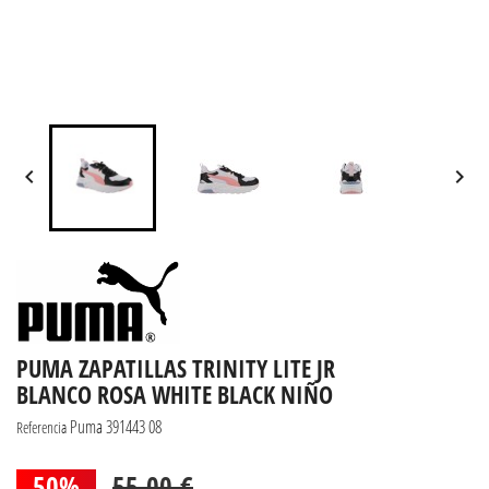


PUMA ZAPATILLAS TRINITY LITE JR
BLANCO ROSA WHITE BLACK NIÑO
Puma 391443 08
Referencia
50%
55,00 €