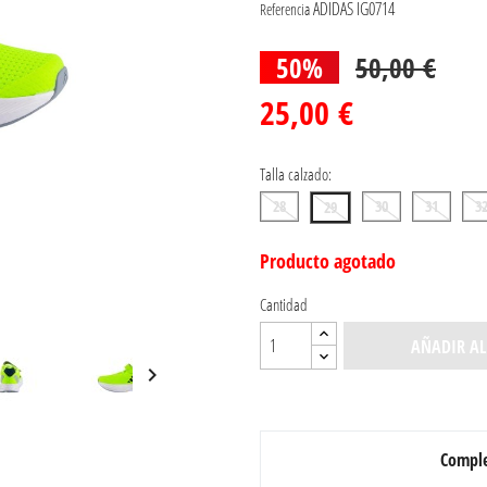
ADIDAS IG0714
Referencia
50%
50,00 €
25,00 €
Talla calzado:
28
30
31
3
29
Producto agotado
Cantidad
AÑADIR AL

Comple