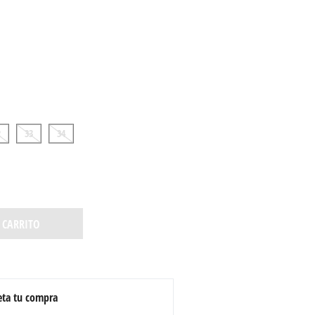
2
33
34
 CARRITO
ta tu compra