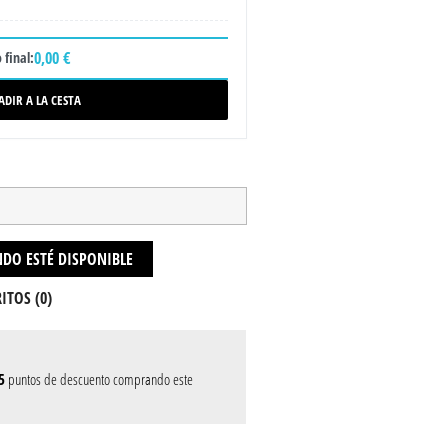
0,00 €
 final:
ADIR A LA CESTA
DO ESTÉ DISPONIBLE
ITOS (
0
)
5
puntos de descuento comprando este