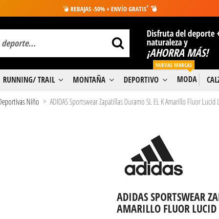
*
💣
REBAJAS -50% + ENVÍO GRATIS
💣
Disfruta del deporte 
naturaleza y
¡AHORRA MÁS!
NUEVAS MARCAS
MODA
RUNNING/ TRAIL
MONTAÑA
DEPORTIVO
CA
 Deportivas Niño
ADIDAS Sportswear Zapatillas Duramo SL EL K Amarillo Fluor Luci
ADIDAS SPORTSWEAR ZA
AMARILLO FLUOR LUCI