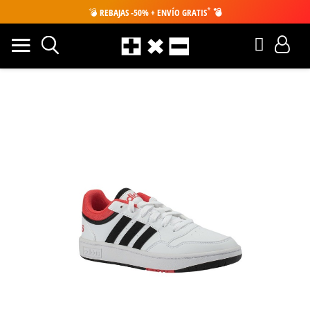
*
💣
REBAJAS -50% + ENVÍO GRATIS
💣