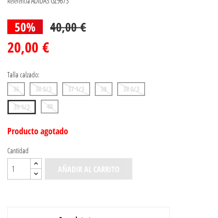
ADIDAS GZ9673
Referencia
50%
40,00 €
20,00 €
Talla calzado:
36
36 2/3
37 1/3
38
38 2/3
40
39 1/3
Producto agotado
Cantidad
AÑADIR AL CARRITO